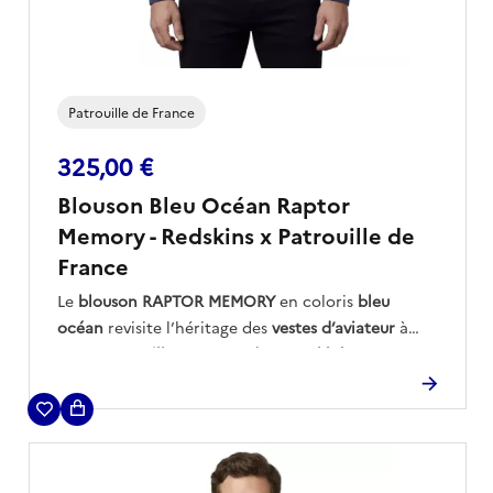
Patrouille de France
325,00 €
Blouson Bleu Océan Raptor
Memory - Redskins x Patrouille de
France
Le
blouson RAPTOR MEMORY
en coloris
bleu
océan
revisite l’héritage des
vestes d’aviateur
à
travers une
silhouette moderne et légère
, conçue
en nylon pour un confort optimal.
Ses
écussons signature
et ses
détails fonctionnels
— poches passepoilées et cargo zippée —
traduisent un esprit résolument
inspiré des
équipements de vol
.