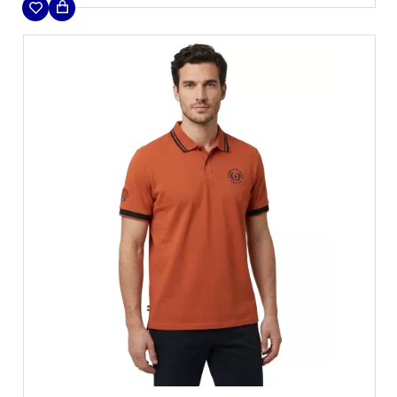
Ses
multiples poches et ses détails signature
—
badge brodé, logo épaule et poche circulaire —
traduisent une précision utilitaire au service du
style.
Une création affirmée de la collection Patrouille
de France by Redskins, pensée pour les passionnés
d’aéronautique en quête de performance et
d’élégance.