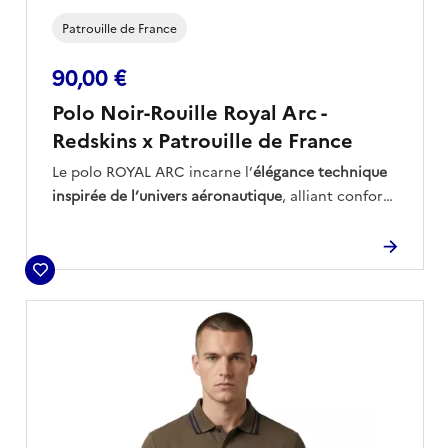
Patrouille de France
90,00 €
Polo Noir-Rouille Royal Arc -
Redskins x Patrouille de France
Le polo ROYAL ARC incarne l’
élégance technique
inspirée de l’univers aéronautique
, alliant confort
et précision grâce à sa maille
en coton
piqué.
Ses
finitions contrastées
— col à bandes, manches
soulignées et broderie cœur — évoquent la
rigueur et le souci du détail propres à la Patrouille
Signature distinctive,
le logo apposé sur l’épaule
de France.
droite
affirme son appartenance à une collection
emblématique, dédiée aux passionnés d’excellence
et de voltige.