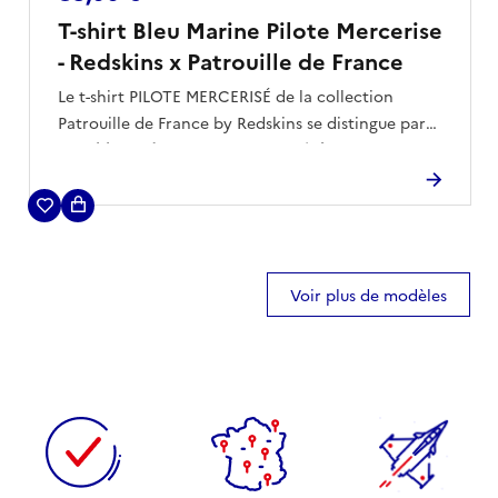
T-shirt Bleu Marine Pilote Mercerise
- Redskins x Patrouille de France
Le t-shirt PILOTE MERCERISÉ de la collection
Patrouille de France by Redskins se distingue par
la
noblesse de son coton mercerisé
, offrant un
Épuré et affirmé, il arbore fièrement le
marquage «
toucher soyeux et une tenue irréprochable
.
PILOT » sur le torse
, clin d’œil direct à l’univers des
aviateurs.
Une pièce essentielle au style maîtrisé, pensée
pour les passionnés d’aéronautique en quête
d’élégance et d’authenticité.
Voir plus de modèles