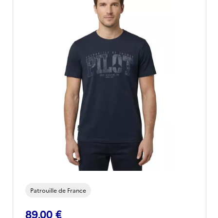
Pièce emblématique de la collection Patrouille de
France by Redskins, il incarne l’alliance parfaite
entre
style
,
technicité
et
passion aéronautique
.
Patrouille de France
89,00 €