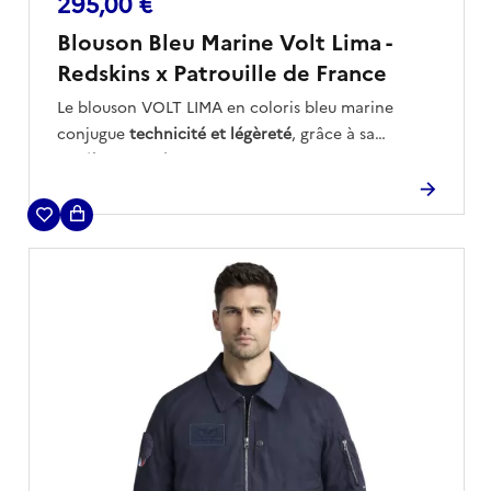
295,00 €
Blouson Bleu Marine Volt Lima -
Redskins x Patrouille de France
Le blouson VOLT LIMA en coloris bleu marine
conjugue
technicité et légèreté
, grâce à sa
matière stretch
pensée pour accompagner chaque
mouvement avec précision.
Son
col montant
doté d’une
capuche repliable
et
ses
détails signature
— logo épaule et drapeau
tricolore — soulignent une esthétique
fonctionnelle inspirée de l’univers du vol.
Une création dynamique de la collection
Patrouille de France by Redskins, conçue pour les
passionnés en quête de performance et
d’élégance.