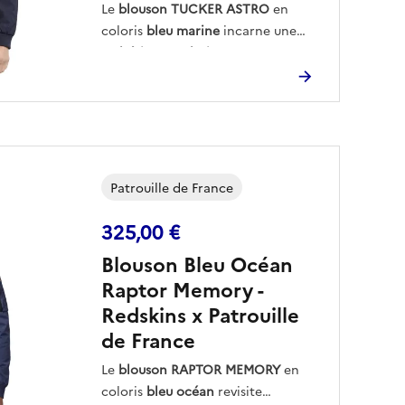
Le
blouson TUCKER ASTRO
en
coloris
bleu marine
incarne une
esthétique technique
directement inspirée des
équipements de vol, alliant
fonctionnalité et allure
structurée
.
Ses
multiples poches et ses détails
Patrouille de France
signature
— badge brodé, logo
épaule et poche circulaire —
325,00 €
traduisent une précision utilitaire
Blouson Bleu Océan
au service du style.
Raptor Memory -
Redskins x Patrouille
Une création affirmée de la
collection Patrouille de France by
de France
Redskins, pensée pour les
Le
blouson RAPTOR MEMORY
en
passionnés d’aéronautique en
coloris
bleu océan
revisite
quête de performance et