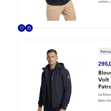
coton, 
rabats 
de pres
FRANCE 
droite,
niveau 
drapeau
poche a
Patrou
295,
Blou
Volt
Patr
Le blou
bleu m
et légè