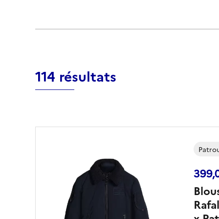
114 résultats
Patrou
399,
Blou
Rafal
x Pat