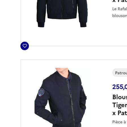
Le Rafal
blouson
une to
Un modè
affirmé
Patrou
255,
Blou
Tige
x Pat
Pièce 