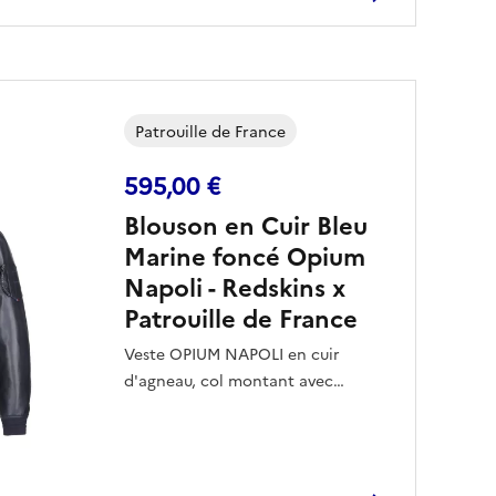
une fonctionnalité maîtrisée,
Pièce de caractère
de la
tandis que le drapeau tricolore
collection Patrouille de France by
brodé souligne son identité.
Redskins, elle incarne un style
audacieux dédié aux passionnés
d’excellence aéronautique.
Patrouille de France
595,00 €
Blouson en Cuir Bleu
Marine foncé Opium
Napoli - Redskins x
Patrouille de France
Veste OPIUM NAPOLI en cuir
d'agneau, col montant avec
fermeture boutons pressions, zip
central, 2 poches latérales à
rabats avec boutons pressions, 2
poches raglans sur les poches à