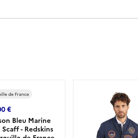
ille de France
00 €
son Bleu Marine
 Scaff - Redskins
rouille de France