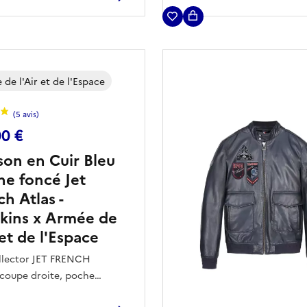
 apporte une touche
 et à la ceinture ainsi
e et élégante.
fermeture à zip et
rs poches.
de l'Air et de l'Espace
00 €
son en Cuir Bleu
ne foncé Jet
h Atlas -
kins x Armée de
 et de l'Espace
llector JET FRENCH
coupe droite, poche
e avec l'épervier de