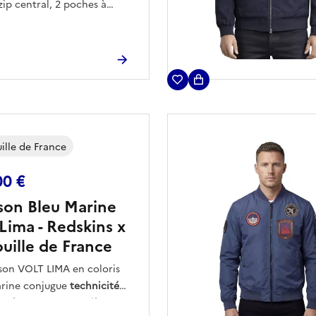
zip central, 2 poches à
latérales avec un boutton
sion, logo PATROUILLE DE
au niveau de l'épaule
 poche zipée arrondie au
de l'épaule gauche, petit
 français brodé sous la
rrondie.
ille de France
00 €
son Bleu Marine
 Lima - Redskins x
ouille de France
son VOLT LIMA en coloris
arine conjugue
technicité
reté
, grâce à sa
matière