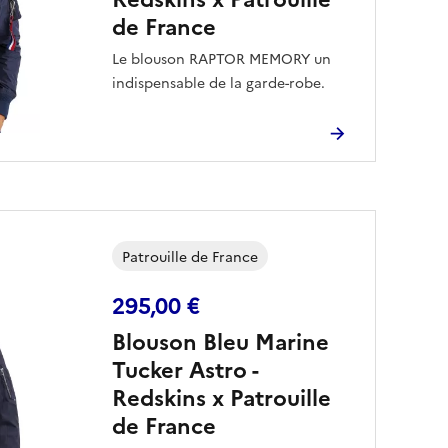
de France
Le blouson RAPTOR MEMORY un
indispensable de la garde-robe.
Orné d’écussons Patrouille de
France sur le devant et les bras, il
saura égayer tous vos looks.
Patrouille de France
295,00 €
Blouson Bleu Marine
Tucker Astro -
Redskins x Patrouille
de France