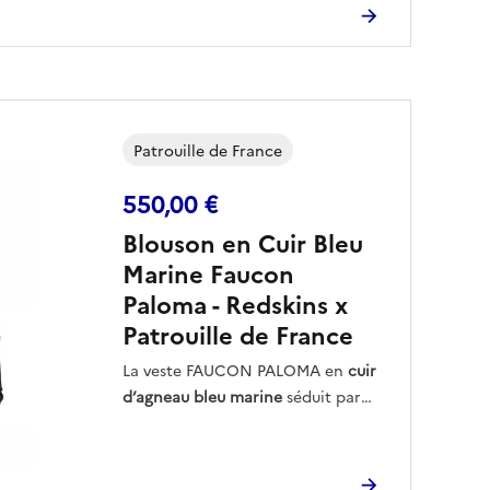
poignets et à la ceinture ainsi
raffinée et élégante.
qu’une fermeture à zip et
plusieurs poches.
Patrouille de France
550,00 €
Blouson en Cuir Bleu
Marine Faucon
Paloma - Redskins x
Patrouille de France
La veste FAUCON PALOMA en
cuir
d’agneau bleu marine
séduit par
son allure racée et son col Teddy,
Ses
multiples poches zippées
et
inspiré des silhouettes
ses lignes structurées traduisent
emblématiques de l’aviation.