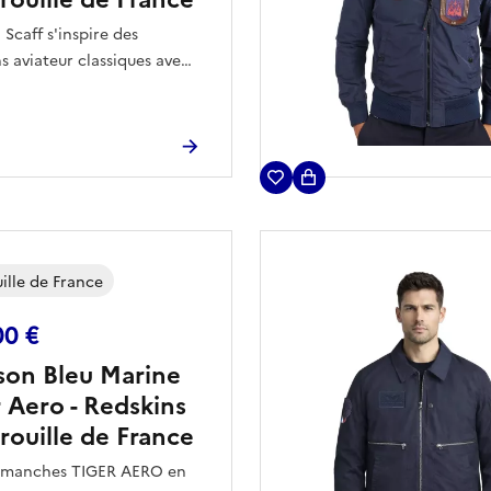
 Scaff s'inspire des
s aviateur classiques avec
uche contemporaine.
le confortable, au style
 et fonctionnel.
ille de France
00 €
son Bleu Marine
r Aero - Redskins
rouille de France
à manches TIGER AERO en