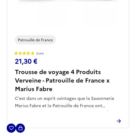
Patrouille de France
21,30 €
Trousse de voyage 4 Produits
Verveine - Patrouille de France x
Marius Fabre
C’est dans un esprit «vintage» que la Savonnerie
Marius Fabre et la Patrouille de France ont
collaboré pour vous proposer cette
trousse de
Un kit à emmener partout lors de vos
voyage
.
déplacements ou une idée cadeau à offrir, cette
trousse est finement décorée de monogrammes