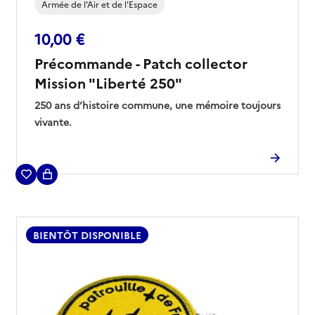
Armée de l'Air et de l'Espace
10,00 €
Précommande - Patch collector
Mission "Liberté 250"
250 ans d’histoire commune, une mémoire toujours
vivante.
Collectionnez cet écusson brodé officiel de la
mission "Liberté 250", réalisée dans le cadre du
250e anniversaire de l’indépendance des États-
Ce modèle est proposé en exclusivité sur la
Unis.
boutique de l'armée de l'Air et de l'Espace, en série
limitée.
BIENTÔT DISPONIBLE
🇫🇷 Fabriqué en France
Précommande : l'ensemble de votre commande
sera expédié mi-août 2026.