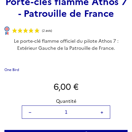
Porte-clés flamme Athos 7
- Patrouille de France
Le porte-clé flamme officiel du pilote Athos 7 :
Extérieur Gauche de la Patrouille de France.
One Bird
6,00 €
(2 avis)
Quantité
−
+