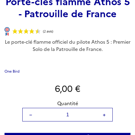
Porte-clés flamme Athos 5
- Patrouille de France
Le porte-clé flamme officiel du pilote Athos 5 : Premier
Solo de la Patrouille de France.
One Bird
6,00 €
(2 avis)
Quantité
−
+